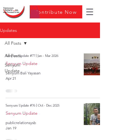
Contribute Now
Updates
All Posts
All Posts
Senyum Update #77 | Jan - Mar 2026
Senyum Update
Senyum
Update
Senyum Bali Yayasan
Apr 21
Senyum Update #76 | Oct - Dec 2025
Senyum Update
publicrelationsysb
Jan 19