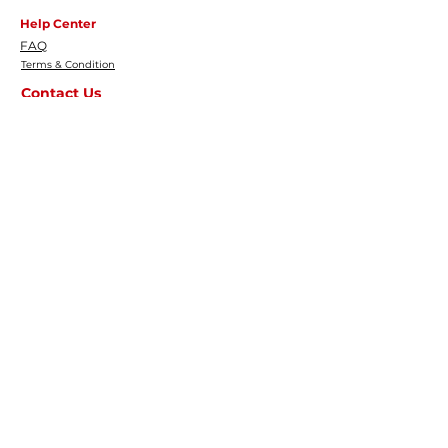
Help Center
FAQ
Terms & Condition
Contact Us
info@senyumbali.org
0361 233758
|
089676383795 (WA only
)
Find Us
Jl. Pulau Aru No.9, Dauh Puri Klod, Denpasar
Bar., Denpasar, Bali 80114