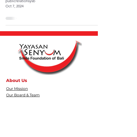
publicrelationsysb
Oct 7, 2024
About Us
Our Mission
Our Board & Team
Help Center
FAQ
Terms & Condition
Contact Us
info@senyumbali.org