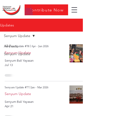
Contribute Now
Updates
Senyum Update
All Posts
Senyum Update #78 | Apr - Jun 2026
Senyum Update
Senyum Update
Senyum Bali Yayasan
Jul 13
Senyum Update #77 | Jan - Mar 2026
Senyum Update
Senyum Bali Yayasan
Apr 21