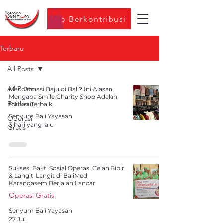
Ayo Berkontribusi
Terbaru
All Posts
All Posts
Mau Donasi Baju di Bali? Ini Alasan
Mengapa Smile Charity Shop Adalah
Edukasi
Pilihan Terbaik
Senyum Bali Yayasan
Operasi
3 hari yang lalu
Gratis
Sukses! Bakti Sosial Operasi Celah Bibir
& Langit-Langit di BaliMed
Karangasem Berjalan Lancar
Operasi Gratis
Senyum Bali Yayasan
27 Jul