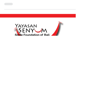
Tentang Kami
Misi Kami
Dewan & Tim Kami
Pusat Bantuan
FAQ
Syarat & Ketentuan
Hubungi Kami
info@senyumbali.org
0361 233758
|
089676383795
(WA only
)
Temukan Kami